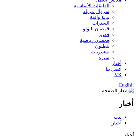
الطبقات الأساسية
سروال مريلة
بدلة واقية
السترات
قمصان البولو
قصير
قمصان رياضية
بنطلون
تيشيرتات
سترة
أخبار
اتصل بنا
VR
English
أخبار
بيت
أخبار
أخبار