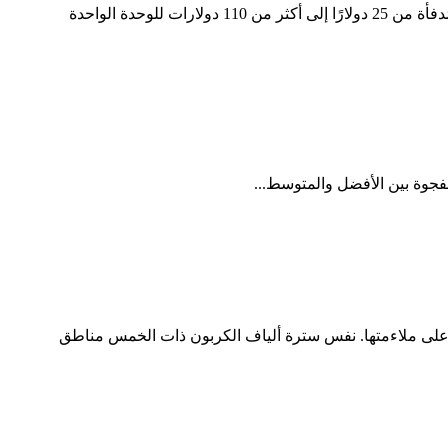
دليل أسعار الجملة للسترات المُدفأة: تفاصيل التكلفة ومستويات التسعير 2026 | باشن أوتروير. تتراوح أسعار الجملة للسترات المُدفأة من 25 دولارًا إلى أكثر من 110 دولارات للوحدة الواحدة
تمد على ملاءمتها. نفس سترة ألياف الكربون ذات الخمس مناطق