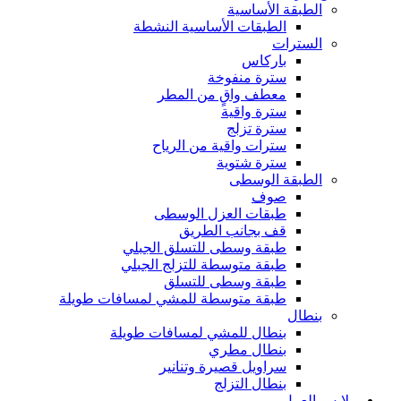
الطبقة الأساسية
الطبقات الأساسية النشطة
السترات
باركاس
سترة منفوخة
معطف واقٍ من المطر
سترة واقية
سترة تزلج
سترات واقية من الرياح
سترة شتوية
الطبقة الوسطى
صوف
طبقات العزل الوسطى
قف بجانب الطريق
طبقة وسطى للتسلق الجبلي
طبقة متوسطة للتزلج الجبلي
طبقة وسطى للتسلق
طبقة متوسطة للمشي لمسافات طويلة
بنطال
بنطال للمشي لمسافات طويلة
بنطال مطري
سراويل قصيرة وتنانير
بنطال التزلج
ملابس العمل