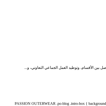
 بين الأقسام، وتوطيد العمل الجماعي التعاوني، و...
 التجارية | PASSION OUTERWEAR .po-blog .intro-box { background: #eaf4fb; border-left: 4px solid #1a8ab5;