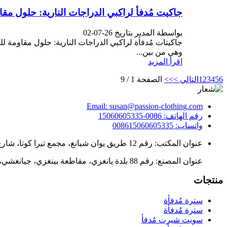
جاكيت مُدفأ لراكبي الدراجات النارية: حلول مقاو
بواسطة المدير بتاريخ 26-07-02
جاكيتات مُدفأة لراكبي الدراجات النارية: حلول مقاومة ل
وهي من بين...
اقرأ المزيد
6
5
4
3
2
1
التالي >
>>
الصفحة 1 / 9
Email: susan@passion-clothing.com
رقم الهاتف: 0086-15060605335
واتساب: 008615060605335
عنوان المكتب: رقم 12 طريق يوان شيانغ، مجمع تيرا كوتا، شارع التنين الذهبي، منطقة ليتشنغ، تشوانتشو، الصين.
عنوان المصنع: رقم 88 بلدة يانغزي، مقاطعة بينغزي، جيانغشي، الصين.
منتجات
سترة مُدفأة
سترة مُدفأة
سويت شيرت مُدفأ