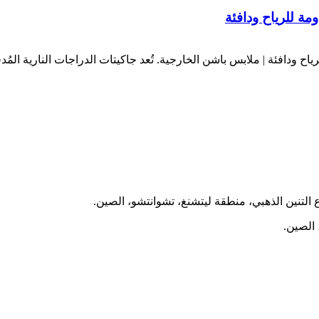
مة للرياح ودافئة
لرياح ودافئة | ملابس باشن الخارجية. تُعد جاكيتات الدراجات النارية 